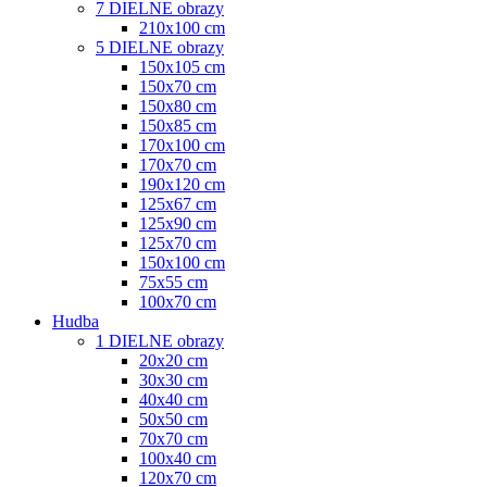
7 DIELNE obrazy
210x100 cm
5 DIELNE obrazy
150x105 cm
150x70 cm
150x80 cm
150x85 cm
170x100 cm
170x70 cm
190x120 cm
125x67 cm
125x90 cm
125x70 cm
150x100 cm
75x55 cm
100x70 cm
Hudba
1 DIELNE obrazy
20x20 cm
30x30 cm
40x40 cm
50x50 cm
70x70 cm
100x40 cm
120x70 cm