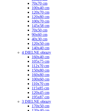
70x70 cm
100x40 cm
120x70 cm
120x80 cm
100x70 cm
145x58 cm
70x50 cm
90x60 cm
40x30 cm
120x50 cm
140x40 cm
4 DIELNE obrazy
160x40 cm
105x75 cm
112x70 cm
150x80 cm
160x80 cm
100x60 cm
110x70 cm
115x85 cm
120x45 cm
195x87 cm
3 DIELNE obrazy
170x50 cm
120x40 cm