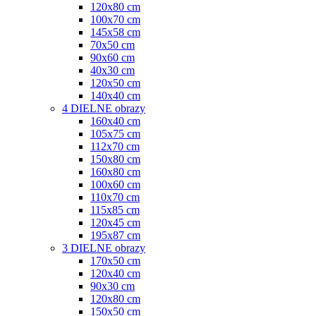
120x80 cm
100x70 cm
145x58 cm
70x50 cm
90x60 cm
40x30 cm
120x50 cm
140x40 cm
4 DIELNE obrazy
160x40 cm
105x75 cm
112x70 cm
150x80 cm
160x80 cm
100x60 cm
110x70 cm
115x85 cm
120x45 cm
195x87 cm
3 DIELNE obrazy
170x50 cm
120x40 cm
90x30 cm
120x80 cm
150x50 cm