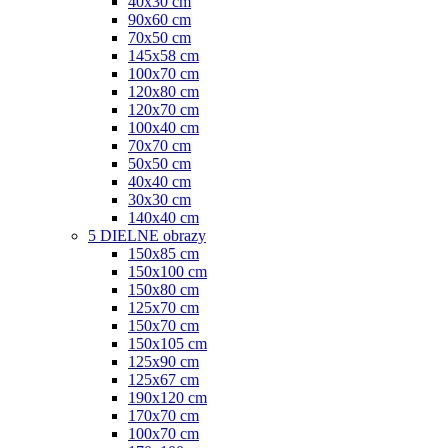
40x30 cm
90x60 cm
70x50 cm
145x58 cm
100x70 cm
120x80 cm
120x70 cm
100x40 cm
70x70 cm
50x50 cm
40x40 cm
30x30 cm
140x40 cm
5 DIELNE obrazy
150x85 cm
150x100 cm
150x80 cm
125x70 cm
150x70 cm
150x105 cm
125x90 cm
125x67 cm
190x120 cm
170x70 cm
100x70 cm