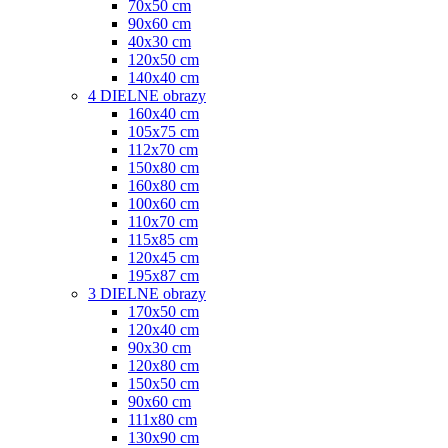
70x50 cm
90x60 cm
40x30 cm
120x50 cm
140x40 cm
4 DIELNE obrazy
160x40 cm
105x75 cm
112x70 cm
150x80 cm
160x80 cm
100x60 cm
110x70 cm
115x85 cm
120x45 cm
195x87 cm
3 DIELNE obrazy
170x50 cm
120x40 cm
90x30 cm
120x80 cm
150x50 cm
90x60 cm
111x80 cm
130x90 cm