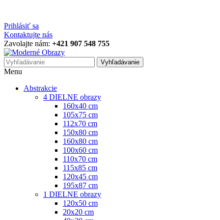
Prihlásiť sa
Kontaktujte nás
Zavolajte nám:
+421 907 548 755
Vyhľadávanie
Menu
Abstrakcie
4 DIELNE obrazy
160x40 cm
105x75 cm
112x70 cm
150x80 cm
160x80 cm
100x60 cm
110x70 cm
115x85 cm
120x45 cm
195x87 cm
1 DIELNE obrazy
120x50 cm
20x20 cm