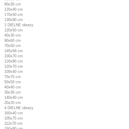
90x30 cm
120x40 cm
170x50 cm
130x90 cm
1 DIELNE obrazy
120x50 cm
40x30 cm
90x60 cm
70x50 cm
145x58 cm
100x70 cm
120x80 cm
120x70 cm
100x40 cm
70x70 cm
50x50 cm
40x40 cm
30x30 cm
140x40 cm
20x20 cm
4 DIELNE obrazy
160x40 cm
105x75 cm
112x70 cm
150x80 cm