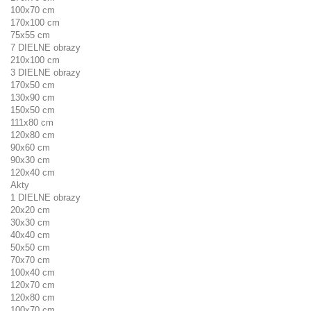
100x70 cm
170x100 cm
75x55 cm
7 DIELNE obrazy
210x100 cm
3 DIELNE obrazy
170x50 cm
130x90 cm
150x50 cm
111x80 cm
120x80 cm
90x60 cm
90x30 cm
120x40 cm
Akty
1 DIELNE obrazy
20x20 cm
30x30 cm
40x40 cm
50x50 cm
70x70 cm
100x40 cm
120x70 cm
120x80 cm
100x70 cm