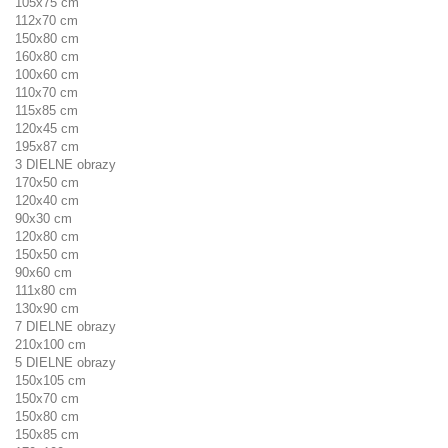
105x75 cm
112x70 cm
150x80 cm
160x80 cm
100x60 cm
110x70 cm
115x85 cm
120x45 cm
195x87 cm
3 DIELNE obrazy
170x50 cm
120x40 cm
90x30 cm
120x80 cm
150x50 cm
90x60 cm
111x80 cm
130x90 cm
7 DIELNE obrazy
210x100 cm
5 DIELNE obrazy
150x105 cm
150x70 cm
150x80 cm
150x85 cm