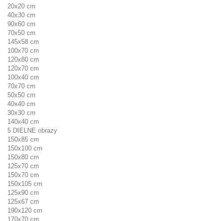
20x20 cm
40x30 cm
90x60 cm
70x50 cm
145x58 cm
100x70 cm
120x80 cm
120x70 cm
100x40 cm
70x70 cm
50x50 cm
40x40 cm
30x30 cm
140x40 cm
5 DIELNE obrazy
150x85 cm
150x100 cm
150x80 cm
125x70 cm
150x70 cm
150x105 cm
125x90 cm
125x67 cm
190x120 cm
170x70 cm