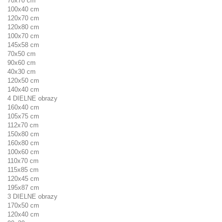
70x70 cm
100x40 cm
120x70 cm
120x80 cm
100x70 cm
145x58 cm
70x50 cm
90x60 cm
40x30 cm
120x50 cm
140x40 cm
4 DIELNE obrazy
160x40 cm
105x75 cm
112x70 cm
150x80 cm
160x80 cm
100x60 cm
110x70 cm
115x85 cm
120x45 cm
195x87 cm
3 DIELNE obrazy
170x50 cm
120x40 cm