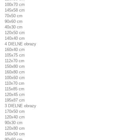
100x70 cm
145x58 cm
70x50 cm
90x60 cm
40x30 cm
120x50 cm
140x40 cm
4 DIELNE obrazy
160x40 cm
105x75 cm
112x70 cm
150x80 cm
160x80 cm
100x60 cm
110x70 cm
115x85 cm
120x45 cm
195x87 cm
3 DIELNE obrazy
170x50 cm
120x40 cm
90x30 cm
120x80 cm
150x50 cm
90x60 cm