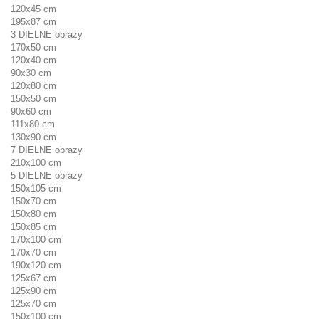
120x45 cm
195x87 cm
3 DIELNE obrazy
170x50 cm
120x40 cm
90x30 cm
120x80 cm
150x50 cm
90x60 cm
111x80 cm
130x90 cm
7 DIELNE obrazy
210x100 cm
5 DIELNE obrazy
150x105 cm
150x70 cm
150x80 cm
150x85 cm
170x100 cm
170x70 cm
190x120 cm
125x67 cm
125x90 cm
125x70 cm
150x100 cm