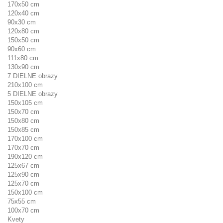
170x50 cm
120x40 cm
90x30 cm
120x80 cm
150x50 cm
90x60 cm
111x80 cm
130x90 cm
7 DIELNE obrazy
210x100 cm
5 DIELNE obrazy
150x105 cm
150x70 cm
150x80 cm
150x85 cm
170x100 cm
170x70 cm
190x120 cm
125x67 cm
125x90 cm
125x70 cm
150x100 cm
75x55 cm
100x70 cm
Kvety