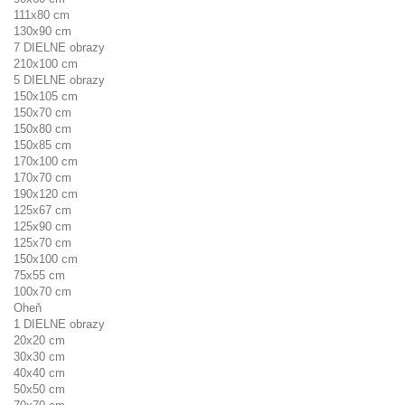
111x80 cm
130x90 cm
7 DIELNE obrazy
210x100 cm
5 DIELNE obrazy
150x105 cm
150x70 cm
150x80 cm
150x85 cm
170x100 cm
170x70 cm
190x120 cm
125x67 cm
125x90 cm
125x70 cm
150x100 cm
75x55 cm
100x70 cm
Oheň
1 DIELNE obrazy
20x20 cm
30x30 cm
40x40 cm
50x50 cm