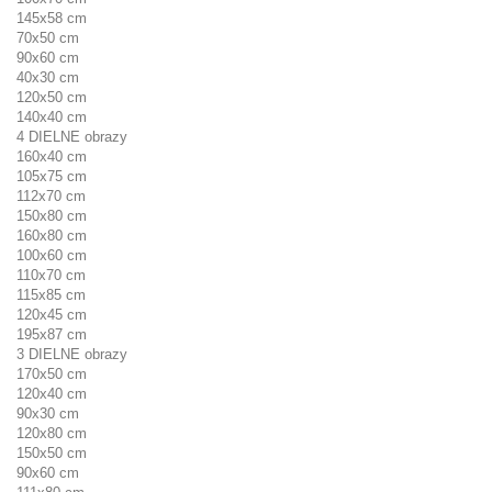
145x58 cm
70x50 cm
90x60 cm
40x30 cm
120x50 cm
140x40 cm
4 DIELNE obrazy
160x40 cm
105x75 cm
112x70 cm
150x80 cm
160x80 cm
100x60 cm
110x70 cm
115x85 cm
120x45 cm
195x87 cm
3 DIELNE obrazy
170x50 cm
120x40 cm
90x30 cm
120x80 cm
150x50 cm
90x60 cm