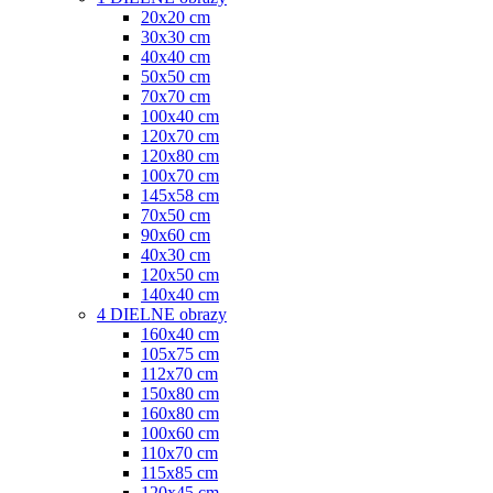
20x20 cm
30x30 cm
40x40 cm
50x50 cm
70x70 cm
100x40 cm
120x70 cm
120x80 cm
100x70 cm
145x58 cm
70x50 cm
90x60 cm
40x30 cm
120x50 cm
140x40 cm
4 DIELNE obrazy
160x40 cm
105x75 cm
112x70 cm
150x80 cm
160x80 cm
100x60 cm
110x70 cm
115x85 cm
120x45 cm