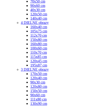
70x50 cm
90x60 cm
40x30 cm
120x50 cm
140x40 cm
4 DIELNE obrazy
160x40 cm
105x75 cm
112x70 cm
150x80 cm
160x80 cm
100x60 cm
110x70 cm
115x85 cm
120x45 cm
195x87 cm
3 DIELNE obrazy
170x50 cm
120x40 cm
90x30 cm
120x80 cm
150x50 cm
90x60 cm
111x80 cm
130x90 cm