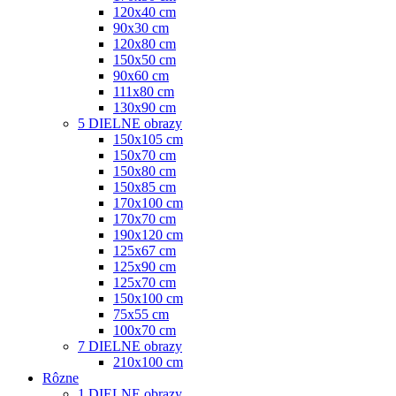
120x40 cm
90x30 cm
120x80 cm
150x50 cm
90x60 cm
111x80 cm
130x90 cm
5 DIELNE obrazy
150x105 cm
150x70 cm
150x80 cm
150x85 cm
170x100 cm
170x70 cm
190x120 cm
125x67 cm
125x90 cm
125x70 cm
150x100 cm
75x55 cm
100x70 cm
7 DIELNE obrazy
210x100 cm
Rôzne
1 DIELNE obrazy