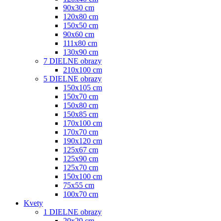
90x30 cm
120x80 cm
150x50 cm
90x60 cm
111x80 cm
130x90 cm
7 DIELNE obrazy
210x100 cm
5 DIELNE obrazy
150x105 cm
150x70 cm
150x80 cm
150x85 cm
170x100 cm
170x70 cm
190x120 cm
125x67 cm
125x90 cm
125x70 cm
150x100 cm
75x55 cm
100x70 cm
Kvety
1 DIELNE obrazy
20x20 cm