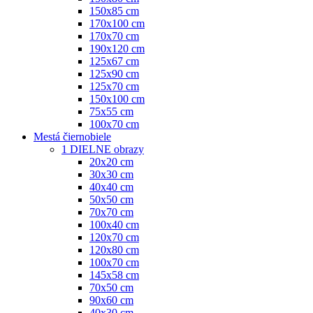
150x85 cm
170x100 cm
170x70 cm
190x120 cm
125x67 cm
125x90 cm
125x70 cm
150x100 cm
75x55 cm
100x70 cm
Mestá čiernobiele
1 DIELNE obrazy
20x20 cm
30x30 cm
40x40 cm
50x50 cm
70x70 cm
100x40 cm
120x70 cm
120x80 cm
100x70 cm
145x58 cm
70x50 cm
90x60 cm
40x30 cm