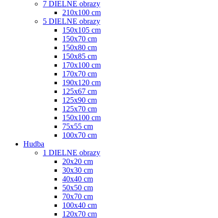
7 DIELNE obrazy
210x100 cm
5 DIELNE obrazy
150x105 cm
150x70 cm
150x80 cm
150x85 cm
170x100 cm
170x70 cm
190x120 cm
125x67 cm
125x90 cm
125x70 cm
150x100 cm
75x55 cm
100x70 cm
Hudba
1 DIELNE obrazy
20x20 cm
30x30 cm
40x40 cm
50x50 cm
70x70 cm
100x40 cm
120x70 cm