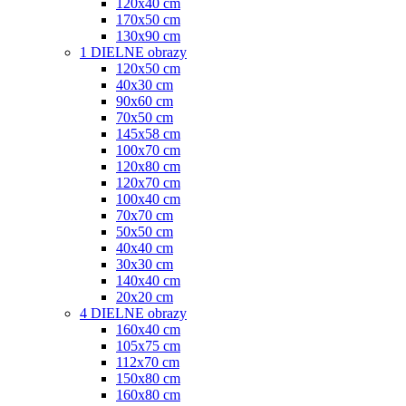
120x40 cm
170x50 cm
130x90 cm
1 DIELNE obrazy
120x50 cm
40x30 cm
90x60 cm
70x50 cm
145x58 cm
100x70 cm
120x80 cm
120x70 cm
100x40 cm
70x70 cm
50x50 cm
40x40 cm
30x30 cm
140x40 cm
20x20 cm
4 DIELNE obrazy
160x40 cm
105x75 cm
112x70 cm
150x80 cm
160x80 cm