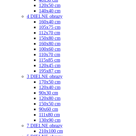
120x50 cm
140x40 cm
4 DIELNE obrazy
160x40 cm
105x75 cm
112x70 cm
150x80 cm
160x80 cm
100x60 cm
110x70 cm
115x85 cm
120x45 cm
195x87 cm
3 DIELNE obrazy
170x50 cm
120x40 cm
90x30 cm
120x80 cm
150x50 cm
90x60 cm
111x80 cm
130x90 cm
7 DIELNE obrazy
210x100 cm