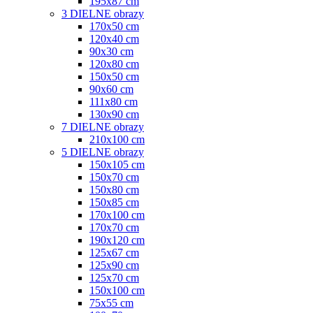
195x87 cm
3 DIELNE obrazy
170x50 cm
120x40 cm
90x30 cm
120x80 cm
150x50 cm
90x60 cm
111x80 cm
130x90 cm
7 DIELNE obrazy
210x100 cm
5 DIELNE obrazy
150x105 cm
150x70 cm
150x80 cm
150x85 cm
170x100 cm
170x70 cm
190x120 cm
125x67 cm
125x90 cm
125x70 cm
150x100 cm
75x55 cm