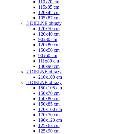
110x70 cm
115x85 cm
120x45 cm
195x87 cm
3 DIELNE obrazy
170x50 cm
120x40 cm
90x30 cm
120x80 cm
150x50 cm
90x60 cm
111x80 cm
130x90 cm
7 DIELNE obrazy
210x100 cm
5 DIELNE obrazy
150x105 cm
150x70 cm
150x80 cm
150x85 cm
170x100 cm
170x70 cm
190x120 cm
125x67 cm
125x90 cm