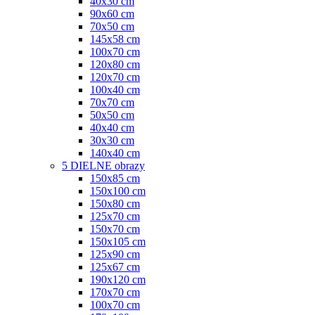
40x30 cm
90x60 cm
70x50 cm
145x58 cm
100x70 cm
120x80 cm
120x70 cm
100x40 cm
70x70 cm
50x50 cm
40x40 cm
30x30 cm
140x40 cm
5 DIELNE obrazy
150x85 cm
150x100 cm
150x80 cm
125x70 cm
150x70 cm
150x105 cm
125x90 cm
125x67 cm
190x120 cm
170x70 cm
100x70 cm