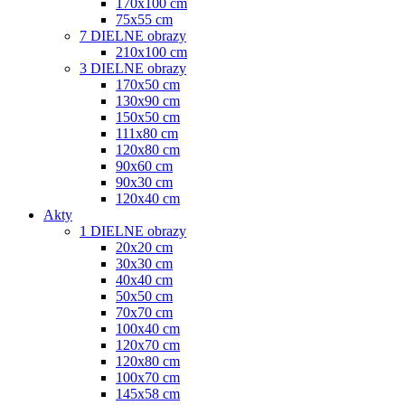
170x100 cm
75x55 cm
7 DIELNE obrazy
210x100 cm
3 DIELNE obrazy
170x50 cm
130x90 cm
150x50 cm
111x80 cm
120x80 cm
90x60 cm
90x30 cm
120x40 cm
Akty
1 DIELNE obrazy
20x20 cm
30x30 cm
40x40 cm
50x50 cm
70x70 cm
100x40 cm
120x70 cm
120x80 cm
100x70 cm
145x58 cm