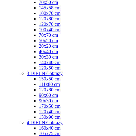
70x50 cm
145x58 cm
100x70 cm
120x80 cm
120x70 cm
100x40 cm
70x70 cm
50x50 cm
20x20 cm
40x40 cm
30x30 cm
140x40 cm
120x50 cm
3 DIELNE obrazy
150x50 cm
111x80 cm
120x80 cm
90x60 cm
90x30 cm
170x50 cm
120x40 cm
130x90 cm
4 DIELNE obrazy
160x40 cm
105x75 cm