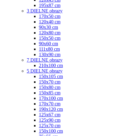
195x87 cm
3 DIELNE obrazy
170x50 cm
120x40 cm
90x30 cm
120x80 cm
150x50 cm
90x60 cm
111x80 cm
130x90 cm
7 DIELNE obrazy
210x100 cm
5 DIELNE obrazy
150x105 cm
150x70 cm
150x80 cm
150x85 cm
170x100 cm
170x70 cm
190x120 cm
125x67 cm
125x90 cm
125x70 cm
150x100 cm