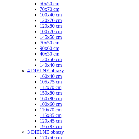
50x50 cm
70x70 cm
100x40 cm
120x70 cm
120x80 cm
100x70 cm
145x58 cm
70x50 cm
90x60 cm
40x30 cm
120x50 cm
140x40 cm
4 DIELNE obrazy
160x40 cm
105x75 cm
112x70 cm
150x80 cm
160x80 cm
100x60 cm
110x70 cm
115x85 cm
120x45 cm
195x87 cm
3 DIELNE obrazy
170x50 cm