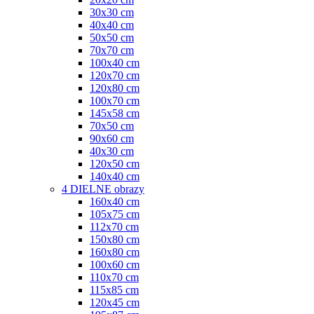
30x30 cm
40x40 cm
50x50 cm
70x70 cm
100x40 cm
120x70 cm
120x80 cm
100x70 cm
145x58 cm
70x50 cm
90x60 cm
40x30 cm
120x50 cm
140x40 cm
4 DIELNE obrazy
160x40 cm
105x75 cm
112x70 cm
150x80 cm
160x80 cm
100x60 cm
110x70 cm
115x85 cm
120x45 cm