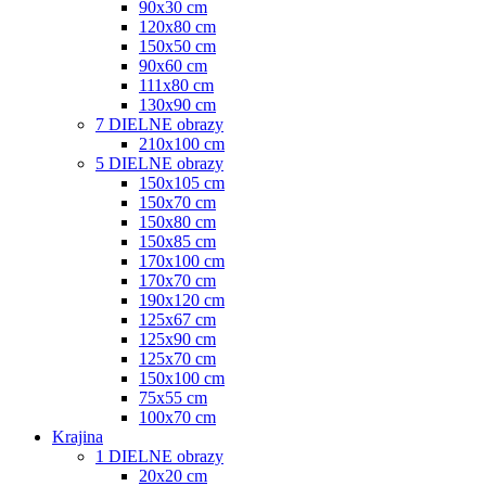
90x30 cm
120x80 cm
150x50 cm
90x60 cm
111x80 cm
130x90 cm
7 DIELNE obrazy
210x100 cm
5 DIELNE obrazy
150x105 cm
150x70 cm
150x80 cm
150x85 cm
170x100 cm
170x70 cm
190x120 cm
125x67 cm
125x90 cm
125x70 cm
150x100 cm
75x55 cm
100x70 cm
Krajina
1 DIELNE obrazy
20x20 cm