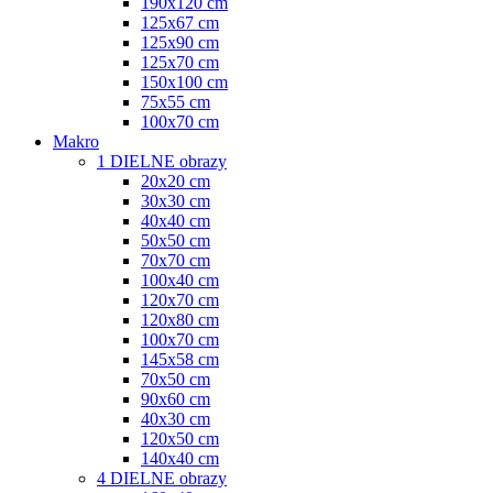
190x120 cm
125x67 cm
125x90 cm
125x70 cm
150x100 cm
75x55 cm
100x70 cm
Makro
1 DIELNE obrazy
20x20 cm
30x30 cm
40x40 cm
50x50 cm
70x70 cm
100x40 cm
120x70 cm
120x80 cm
100x70 cm
145x58 cm
70x50 cm
90x60 cm
40x30 cm
120x50 cm
140x40 cm
4 DIELNE obrazy