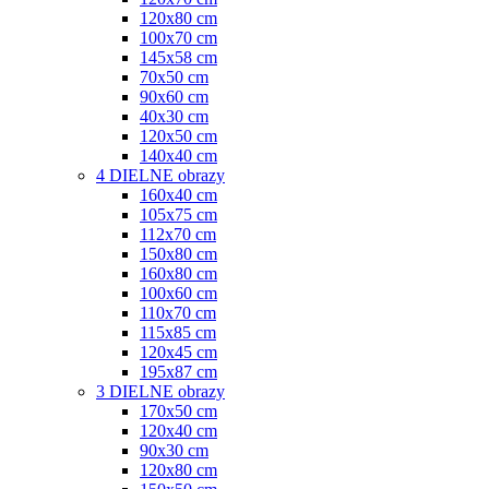
120x80 cm
100x70 cm
145x58 cm
70x50 cm
90x60 cm
40x30 cm
120x50 cm
140x40 cm
4 DIELNE obrazy
160x40 cm
105x75 cm
112x70 cm
150x80 cm
160x80 cm
100x60 cm
110x70 cm
115x85 cm
120x45 cm
195x87 cm
3 DIELNE obrazy
170x50 cm
120x40 cm
90x30 cm
120x80 cm