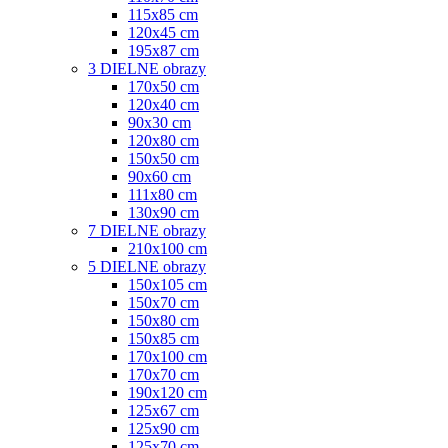
115x85 cm
120x45 cm
195x87 cm
3 DIELNE obrazy
170x50 cm
120x40 cm
90x30 cm
120x80 cm
150x50 cm
90x60 cm
111x80 cm
130x90 cm
7 DIELNE obrazy
210x100 cm
5 DIELNE obrazy
150x105 cm
150x70 cm
150x80 cm
150x85 cm
170x100 cm
170x70 cm
190x120 cm
125x67 cm
125x90 cm
125x70 cm