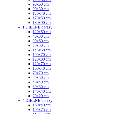
90x60 cm
90x30 cm
120x40 cm
170x50 cm
130x90 cm
1 DIELNE obrazy
120x50 cm
40x30 cm
90x60 cm
70x50 cm
145x58 cm
100x70 cm
120x80 cm
120x70 cm
100x40 cm
70x70 cm
50x50 cm
40x40 cm
30x30 cm
140x40 cm
20x20 cm
4 DIELNE obrazy
160x40 cm
105x75 cm