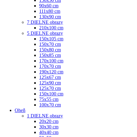
150x50 cm
90x60 cm
111x80 cm
130x90 cm
7 DIELNE obrazy
210x100 cm
5 DIELNE obrazy
150x105 cm
150x70 cm
150x80 cm
150x85 cm
170x100 cm
170x70 cm
190x120 cm
125x67 cm
125x90 cm
125x70 cm
150x100 cm
75x55 cm
100x70 cm
Oheň
1 DIELNE obrazy
20x20 cm
30x30 cm
40x40 cm