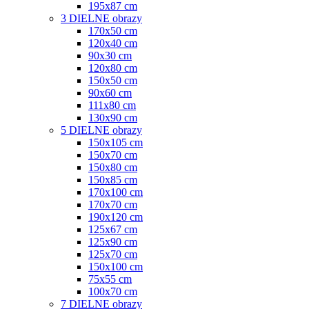
195x87 cm
3 DIELNE obrazy
170x50 cm
120x40 cm
90x30 cm
120x80 cm
150x50 cm
90x60 cm
111x80 cm
130x90 cm
5 DIELNE obrazy
150x105 cm
150x70 cm
150x80 cm
150x85 cm
170x100 cm
170x70 cm
190x120 cm
125x67 cm
125x90 cm
125x70 cm
150x100 cm
75x55 cm
100x70 cm
7 DIELNE obrazy