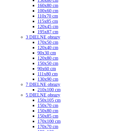
150x80 cm
160x80 cm
100x60 cm
110x70 cm
115x85 cm
120x45 cm
195x87 cm
3 DIELNE obrazy
170x50 cm
120x40 cm
90x30 cm
120x80 cm
150x50 cm
90x60 cm
111x80 cm
130x90 cm
7 DIELNE obrazy
210x100 cm
5 DIELNE obrazy
150x105 cm
150x70 cm
150x80 cm
150x85 cm
170x100 cm
170x70 cm