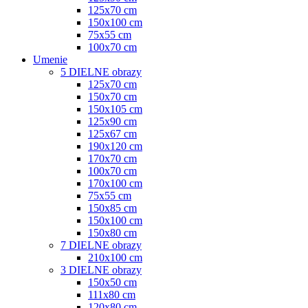
125x70 cm
150x100 cm
75x55 cm
100x70 cm
Umenie
5 DIELNE obrazy
125x70 cm
150x70 cm
150x105 cm
125x90 cm
125x67 cm
190x120 cm
170x70 cm
100x70 cm
170x100 cm
75x55 cm
150x85 cm
150x100 cm
150x80 cm
7 DIELNE obrazy
210x100 cm
3 DIELNE obrazy
150x50 cm
111x80 cm
120x80 cm