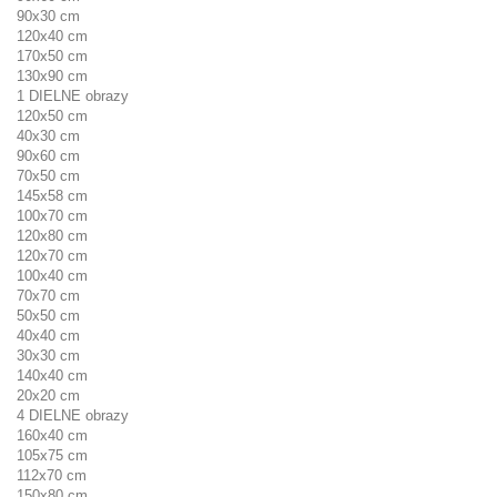
90x30 cm
120x40 cm
170x50 cm
130x90 cm
1 DIELNE obrazy
120x50 cm
40x30 cm
90x60 cm
70x50 cm
145x58 cm
100x70 cm
120x80 cm
120x70 cm
100x40 cm
70x70 cm
50x50 cm
40x40 cm
30x30 cm
140x40 cm
20x20 cm
4 DIELNE obrazy
160x40 cm
105x75 cm
112x70 cm
150x80 cm