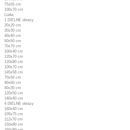
75x55 cm
100x70 cm
Ľudia
1 DIELNE obrazy
20x20 cm
30x30 cm
40x40 cm
50x50 cm
70x70 cm
100x40 cm
120x70 cm
120x80 cm
100x70 cm
145x58 cm
70x50 cm
90x60 cm
40x30 cm
120x50 cm
140x40 cm
4 DIELNE obrazy
160x40 cm
105x75 cm
112x70 cm
150x80 cm
160x80 cm