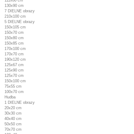
111x80 cm
130x90 cm
7 DIELNE obrazy
210x100 cm
5 DIELNE obrazy
150x105 cm
150x70 cm
150x80 cm
150x85 cm
170x100 cm
170x70 cm
190x120 cm
125x67 cm
125x90 cm
125x70 cm
150x100 cm
75x55 cm
100x70 cm
Hudba
1 DIELNE obrazy
20x20 cm
30x30 cm
40x40 cm
50x50 cm
70x70 cm