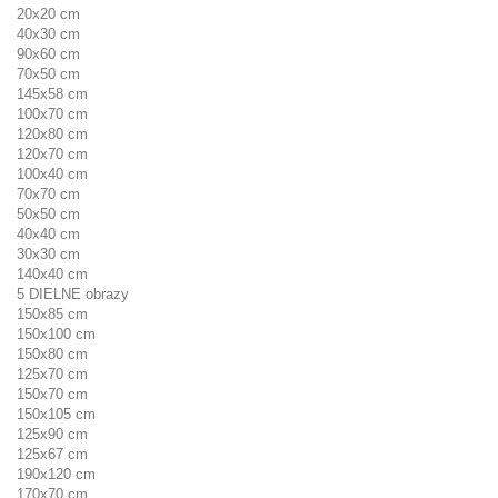
20x20 cm
40x30 cm
90x60 cm
70x50 cm
145x58 cm
100x70 cm
120x80 cm
120x70 cm
100x40 cm
70x70 cm
50x50 cm
40x40 cm
30x30 cm
140x40 cm
5 DIELNE obrazy
150x85 cm
150x100 cm
150x80 cm
125x70 cm
150x70 cm
150x105 cm
125x90 cm
125x67 cm
190x120 cm
170x70 cm