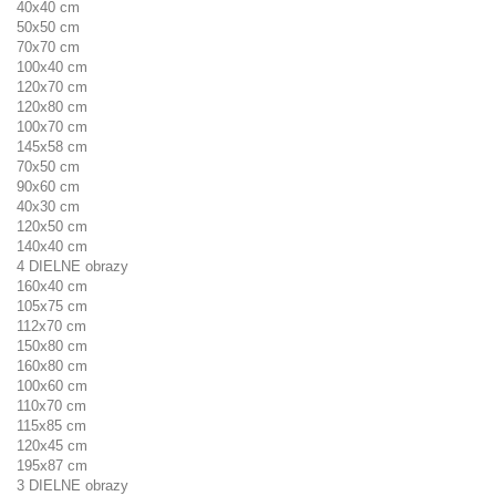
40x40 cm
50x50 cm
70x70 cm
100x40 cm
120x70 cm
120x80 cm
100x70 cm
145x58 cm
70x50 cm
90x60 cm
40x30 cm
120x50 cm
140x40 cm
4 DIELNE obrazy
160x40 cm
105x75 cm
112x70 cm
150x80 cm
160x80 cm
100x60 cm
110x70 cm
115x85 cm
120x45 cm
195x87 cm
3 DIELNE obrazy