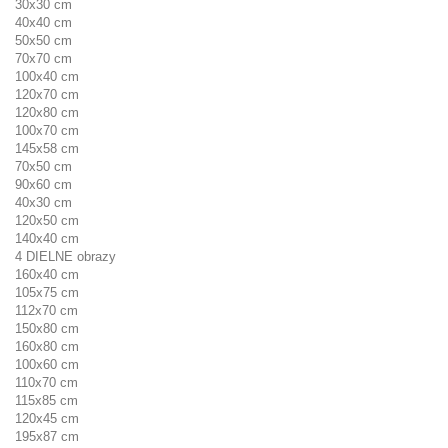
30x30 cm
40x40 cm
50x50 cm
70x70 cm
100x40 cm
120x70 cm
120x80 cm
100x70 cm
145x58 cm
70x50 cm
90x60 cm
40x30 cm
120x50 cm
140x40 cm
4 DIELNE obrazy
160x40 cm
105x75 cm
112x70 cm
150x80 cm
160x80 cm
100x60 cm
110x70 cm
115x85 cm
120x45 cm
195x87 cm