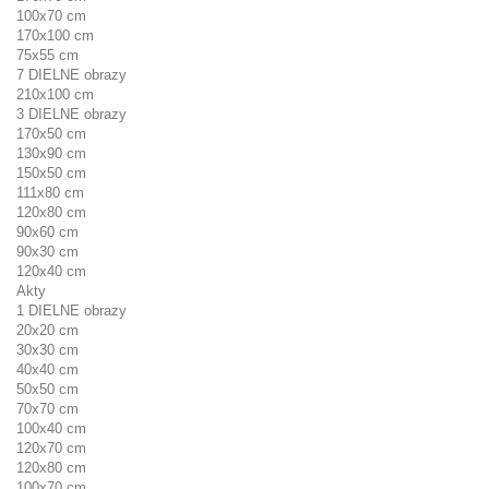
100x70 cm
170x100 cm
75x55 cm
7 DIELNE obrazy
210x100 cm
3 DIELNE obrazy
170x50 cm
130x90 cm
150x50 cm
111x80 cm
120x80 cm
90x60 cm
90x30 cm
120x40 cm
Akty
1 DIELNE obrazy
20x20 cm
30x30 cm
40x40 cm
50x50 cm
70x70 cm
100x40 cm
120x70 cm
120x80 cm
100x70 cm