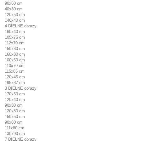
90x60 cm
40x30 cm
120x50 cm
140x40 cm
4 DIELNE obrazy
160x40 cm
105x75 cm
112x70 cm
150x80 cm
160x80 cm
100x60 cm
110x70 cm
115x85 cm
120x45 cm
195x87 cm
3 DIELNE obrazy
170x50 cm
120x40 cm
90x30 cm
120x80 cm
150x50 cm
90x60 cm
111x80 cm
130x90 cm
7 DIELNE obrazy