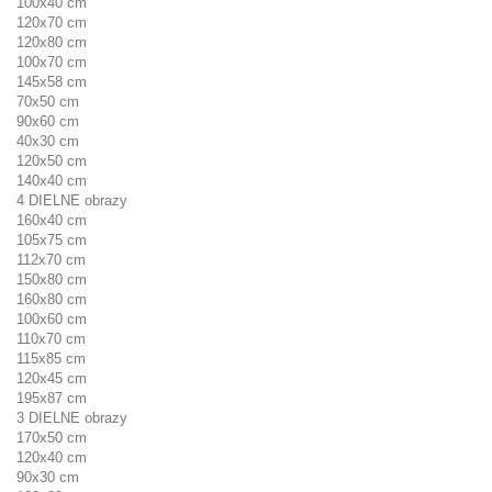
100x40 cm
120x70 cm
120x80 cm
100x70 cm
145x58 cm
70x50 cm
90x60 cm
40x30 cm
120x50 cm
140x40 cm
4 DIELNE obrazy
160x40 cm
105x75 cm
112x70 cm
150x80 cm
160x80 cm
100x60 cm
110x70 cm
115x85 cm
120x45 cm
195x87 cm
3 DIELNE obrazy
170x50 cm
120x40 cm
90x30 cm