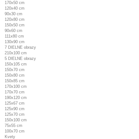
170x50 cm
120x40 cm
90x30 cm
120x80 cm
150x50 cm
90x60 cm
111x80 cm
130x90 cm
7 DIELNE obrazy
210x100 cm
5 DIELNE obrazy
150x105 cm
150x70 cm
150x80 cm
150x85 cm
170x100 cm
170x70 cm
190x120 cm
125x67 cm
125x90 cm
125x70 cm
150x100 cm
75x55 cm
100x70 cm
Kvety