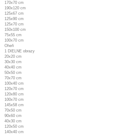
170x70 cm
190x120 cm
125x67 cm
125x90 cm
125x70 cm
150x100 cm
75x55 cm
100x70 cm
Oheň
1 DIELNE obrazy
20x20 cm
30x30 cm
40x40 cm
50x50 cm
70x70 cm
100x40 cm
120x70 cm
120x80 cm
100x70 cm
145x58 cm
70x50 cm
90x60 cm
40x30 cm
120x50 cm
140x40 cm