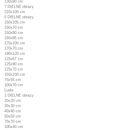
130x90 cm
7 DIELNE obrazy
210x100 cm
5 DIELNE obrazy
150x105 cm
150x70 cm
150x80 cm
150x85 cm
170x100 cm
170x70 cm
190x120 cm
125x67 cm
125x90 cm
125x70 cm
150x100 cm
75x55 cm
100x70 cm
Ľudia
1 DIELNE obrazy
20x20 cm
30x30 cm
40x40 cm
50x50 cm
70x70 cm
100x40 cm