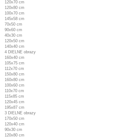
120x70 cm
120x80 cm
100x70 cm
145x58 cm
70x50 cm
90x60 cm
40x30 cm
120x50 cm
140x40 cm
4 DIELNE obrazy
160x40 cm
105x75 cm
112x70 cm
150x80 cm
160x80 cm
100x60 cm
110x70 cm
115x85 cm
120x45 cm
195x87 cm
3 DIELNE obrazy
170x50 cm
120x40 cm
90x30 cm
120x80 cm