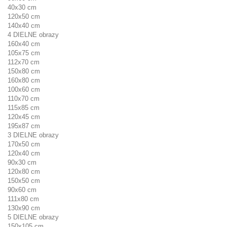
40x30 cm
120x50 cm
140x40 cm
4 DIELNE obrazy
160x40 cm
105x75 cm
112x70 cm
150x80 cm
160x80 cm
100x60 cm
110x70 cm
115x85 cm
120x45 cm
195x87 cm
3 DIELNE obrazy
170x50 cm
120x40 cm
90x30 cm
120x80 cm
150x50 cm
90x60 cm
111x80 cm
130x90 cm
5 DIELNE obrazy
150x105 cm