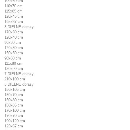
100x60 cm
110x70 cm
115x85 cm
120x45 cm
195x87 cm
3 DIELNE obrazy
170x50 cm
120x40 cm
90x30 cm
120x80 cm
150x50 cm
90x60 cm
111x80 cm
130x90 cm
7 DIELNE obrazy
210x100 cm
5 DIELNE obrazy
150x105 cm
150x70 cm
150x80 cm
150x85 cm
170x100 cm
170x70 cm
190x120 cm
125x67 cm