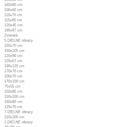
160x80 cm
100x60 cm
110x70 cm
115x85 cm
120x45 cm
195x87 cm
Zvieratá
5 DIELNE obrazy
150x70 cm
150x105 cm
125x90 cm
125x67 cm
190x120 cm
170x70 cm
100x70 cm
170x100 cm
75x55 cm
150x85 cm
150x100 cm
150x80 cm
125x70 cm
7 DIELNE obrazy
210x100 cm
1 DIELNE obrazy