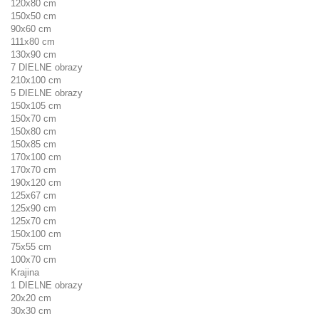
120x80 cm
150x50 cm
90x60 cm
111x80 cm
130x90 cm
7 DIELNE obrazy
210x100 cm
5 DIELNE obrazy
150x105 cm
150x70 cm
150x80 cm
150x85 cm
170x100 cm
170x70 cm
190x120 cm
125x67 cm
125x90 cm
125x70 cm
150x100 cm
75x55 cm
100x70 cm
Krajina
1 DIELNE obrazy
20x20 cm
30x30 cm