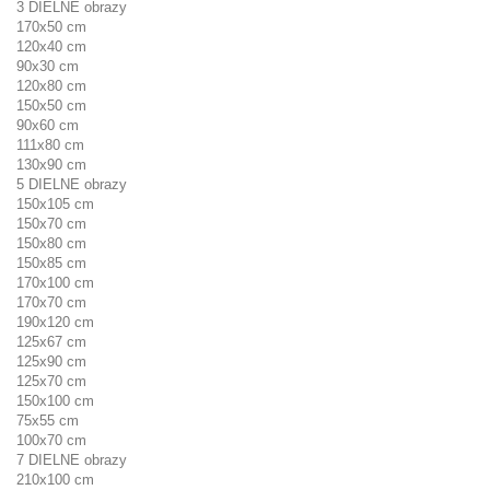
3 DIELNE obrazy
170x50 cm
120x40 cm
90x30 cm
120x80 cm
150x50 cm
90x60 cm
111x80 cm
130x90 cm
5 DIELNE obrazy
150x105 cm
150x70 cm
150x80 cm
150x85 cm
170x100 cm
170x70 cm
190x120 cm
125x67 cm
125x90 cm
125x70 cm
150x100 cm
75x55 cm
100x70 cm
7 DIELNE obrazy
210x100 cm