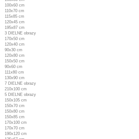
100x60 cm
110x70 cm
115x85 cm
120x45 cm
195x87 cm
3 DIELNE obrazy
170x50 cm
120x40 cm
90x30 cm
120x80 cm
150x50 cm
90x60 cm
111x80 cm
130x90 cm
7 DIELNE obrazy
210x100 cm
5 DIELNE obrazy
150x105 cm
150x70 cm
150x80 cm
150x85 cm
170x100 cm
170x70 cm
190x120 cm