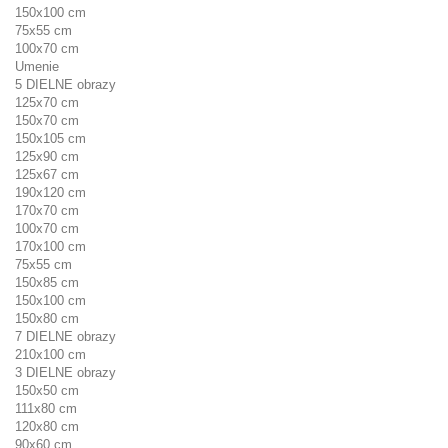
150x100 cm
75x55 cm
100x70 cm
Umenie
5 DIELNE obrazy
125x70 cm
150x70 cm
150x105 cm
125x90 cm
125x67 cm
190x120 cm
170x70 cm
100x70 cm
170x100 cm
75x55 cm
150x85 cm
150x100 cm
150x80 cm
7 DIELNE obrazy
210x100 cm
3 DIELNE obrazy
150x50 cm
111x80 cm
120x80 cm
90x60 cm