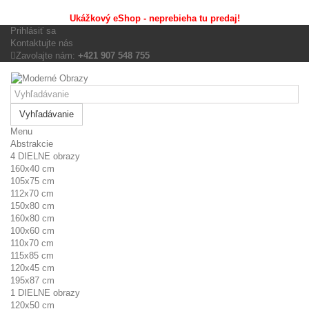
Ukážkový eShop - neprebieha tu predaj!
Prihlásiť sa
Kontaktujte nás
Zavolajte nám:
+421 907 548 755
Vyhľadávanie
Menu
Abstrakcie
4 DIELNE obrazy
160x40 cm
105x75 cm
112x70 cm
150x80 cm
160x80 cm
100x60 cm
110x70 cm
115x85 cm
120x45 cm
195x87 cm
1 DIELNE obrazy
120x50 cm