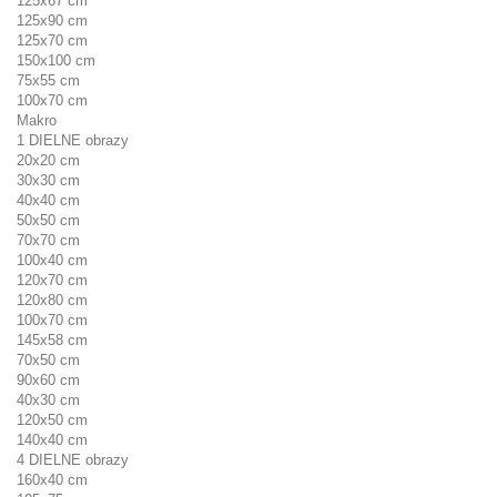
125x67 cm
125x90 cm
125x70 cm
150x100 cm
75x55 cm
100x70 cm
Makro
1 DIELNE obrazy
20x20 cm
30x30 cm
40x40 cm
50x50 cm
70x70 cm
100x40 cm
120x70 cm
120x80 cm
100x70 cm
145x58 cm
70x50 cm
90x60 cm
40x30 cm
120x50 cm
140x40 cm
4 DIELNE obrazy
160x40 cm