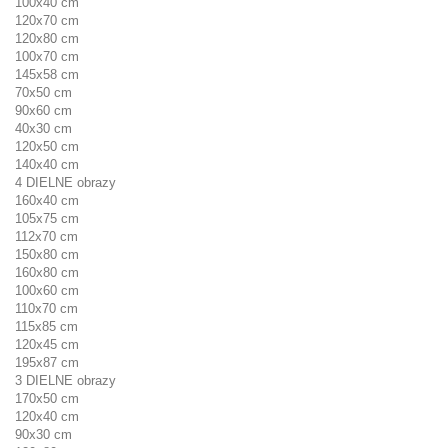
100x40 cm
120x70 cm
120x80 cm
100x70 cm
145x58 cm
70x50 cm
90x60 cm
40x30 cm
120x50 cm
140x40 cm
4 DIELNE obrazy
160x40 cm
105x75 cm
112x70 cm
150x80 cm
160x80 cm
100x60 cm
110x70 cm
115x85 cm
120x45 cm
195x87 cm
3 DIELNE obrazy
170x50 cm
120x40 cm
90x30 cm