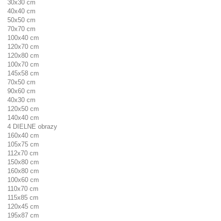
30x30 cm
40x40 cm
50x50 cm
70x70 cm
100x40 cm
120x70 cm
120x80 cm
100x70 cm
145x58 cm
70x50 cm
90x60 cm
40x30 cm
120x50 cm
140x40 cm
4 DIELNE obrazy
160x40 cm
105x75 cm
112x70 cm
150x80 cm
160x80 cm
100x60 cm
110x70 cm
115x85 cm
120x45 cm
195x87 cm