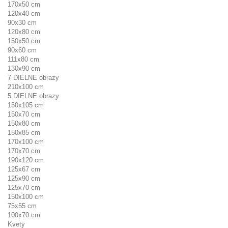
170x50 cm
120x40 cm
90x30 cm
120x80 cm
150x50 cm
90x60 cm
111x80 cm
130x90 cm
7 DIELNE obrazy
210x100 cm
5 DIELNE obrazy
150x105 cm
150x70 cm
150x80 cm
150x85 cm
170x100 cm
170x70 cm
190x120 cm
125x67 cm
125x90 cm
125x70 cm
150x100 cm
75x55 cm
100x70 cm
Kvety