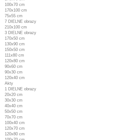
100x70 cm
170x100 cm
75x55 cm
7 DIELNE obrazy
210x100 cm
3 DIELNE obrazy
170x50 cm
130x90 cm
150x50 cm
111x80 cm
120x80 cm
90x60 cm
90x30 cm
120x40 cm
Akty
1 DIELNE obrazy
20x20 cm
30x30 cm
40x40 cm
50x50 cm
70x70 cm
100x40 cm
120x70 cm
120x80 cm
100x70 cm