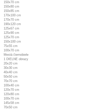
150x70 cm
150x80 cm
150x85 cm
170x100 cm
170x70 cm
190x120 cm
125x67 cm
125x90 cm
125x70 cm
150x100 cm
75x55 cm
100x70 cm
Mestá čiernobiele
1 DIELNE obrazy
20x20 cm
30x30 cm
40x40 cm
50x50 cm
70x70 cm
100x40 cm
120x70 cm
120x80 cm
100x70 cm
145x58 cm
70x50 cm