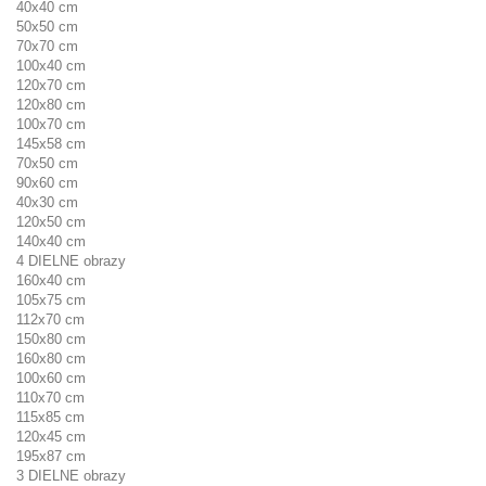
40x40 cm
50x50 cm
70x70 cm
100x40 cm
120x70 cm
120x80 cm
100x70 cm
145x58 cm
70x50 cm
90x60 cm
40x30 cm
120x50 cm
140x40 cm
4 DIELNE obrazy
160x40 cm
105x75 cm
112x70 cm
150x80 cm
160x80 cm
100x60 cm
110x70 cm
115x85 cm
120x45 cm
195x87 cm
3 DIELNE obrazy