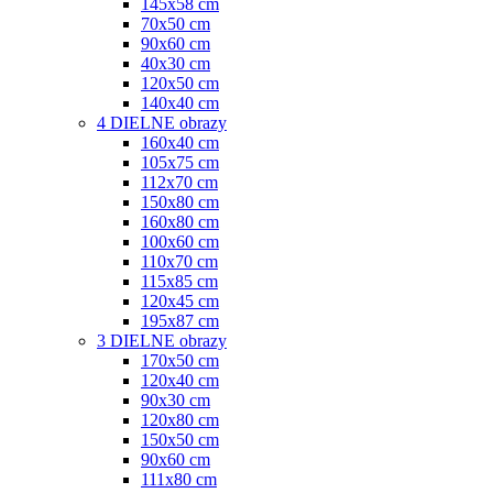
145x58 cm
70x50 cm
90x60 cm
40x30 cm
120x50 cm
140x40 cm
4 DIELNE obrazy
160x40 cm
105x75 cm
112x70 cm
150x80 cm
160x80 cm
100x60 cm
110x70 cm
115x85 cm
120x45 cm
195x87 cm
3 DIELNE obrazy
170x50 cm
120x40 cm
90x30 cm
120x80 cm
150x50 cm
90x60 cm
111x80 cm