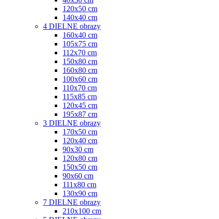
120x50 cm
140x40 cm
4 DIELNE obrazy
160x40 cm
105x75 cm
112x70 cm
150x80 cm
160x80 cm
100x60 cm
110x70 cm
115x85 cm
120x45 cm
195x87 cm
3 DIELNE obrazy
170x50 cm
120x40 cm
90x30 cm
120x80 cm
150x50 cm
90x60 cm
111x80 cm
130x90 cm
7 DIELNE obrazy
210x100 cm