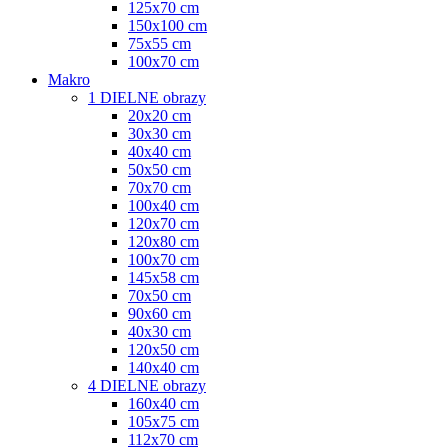
125x70 cm
150x100 cm
75x55 cm
100x70 cm
Makro
1 DIELNE obrazy
20x20 cm
30x30 cm
40x40 cm
50x50 cm
70x70 cm
100x40 cm
120x70 cm
120x80 cm
100x70 cm
145x58 cm
70x50 cm
90x60 cm
40x30 cm
120x50 cm
140x40 cm
4 DIELNE obrazy
160x40 cm
105x75 cm
112x70 cm