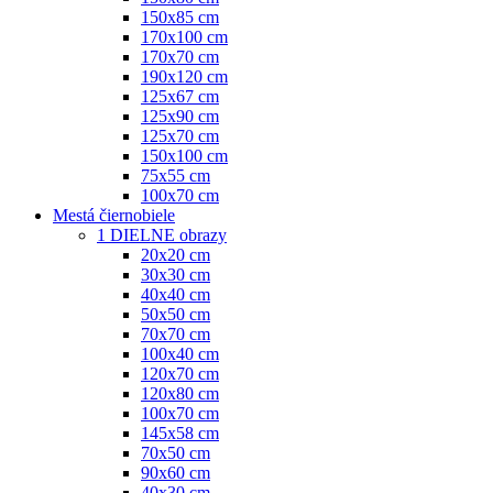
150x85 cm
170x100 cm
170x70 cm
190x120 cm
125x67 cm
125x90 cm
125x70 cm
150x100 cm
75x55 cm
100x70 cm
Mestá čiernobiele
1 DIELNE obrazy
20x20 cm
30x30 cm
40x40 cm
50x50 cm
70x70 cm
100x40 cm
120x70 cm
120x80 cm
100x70 cm
145x58 cm
70x50 cm
90x60 cm
40x30 cm