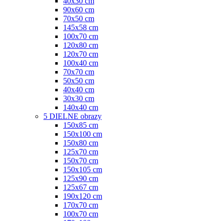
40x30 cm
90x60 cm
70x50 cm
145x58 cm
100x70 cm
120x80 cm
120x70 cm
100x40 cm
70x70 cm
50x50 cm
40x40 cm
30x30 cm
140x40 cm
5 DIELNE obrazy
150x85 cm
150x100 cm
150x80 cm
125x70 cm
150x70 cm
150x105 cm
125x90 cm
125x67 cm
190x120 cm
170x70 cm
100x70 cm