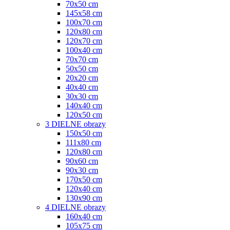
70x50 cm
145x58 cm
100x70 cm
120x80 cm
120x70 cm
100x40 cm
70x70 cm
50x50 cm
20x20 cm
40x40 cm
30x30 cm
140x40 cm
120x50 cm
3 DIELNE obrazy
150x50 cm
111x80 cm
120x80 cm
90x60 cm
90x30 cm
170x50 cm
120x40 cm
130x90 cm
4 DIELNE obrazy
160x40 cm
105x75 cm