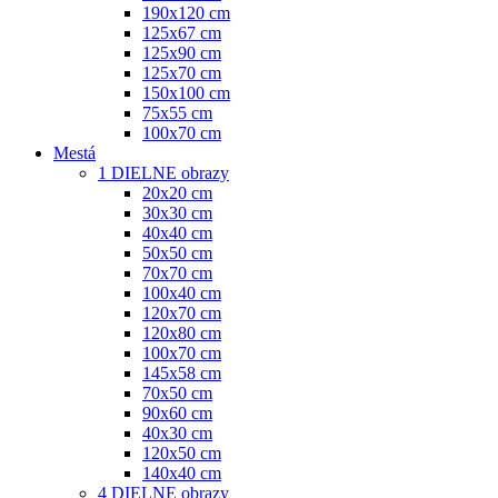
190x120 cm
125x67 cm
125x90 cm
125x70 cm
150x100 cm
75x55 cm
100x70 cm
Mestá
1 DIELNE obrazy
20x20 cm
30x30 cm
40x40 cm
50x50 cm
70x70 cm
100x40 cm
120x70 cm
120x80 cm
100x70 cm
145x58 cm
70x50 cm
90x60 cm
40x30 cm
120x50 cm
140x40 cm
4 DIELNE obrazy