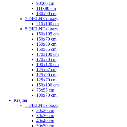
90x60 cm
111x80 cm
130x90 cm
7 DIELNE obrazy
210x100 cm
5 DIELNE obrazy
150x105 cm
150x70 cm
150x80 cm
150x85 cm
170x100 cm
170x70 cm
190x120 cm
125x67 cm
125x90 cm
125x70 cm
150x100 cm
75x55 cm
100x70 cm
Krajina
1 DIELNE obrazy
20x20 cm
30x30 cm
40x40 cm
50x50 cm