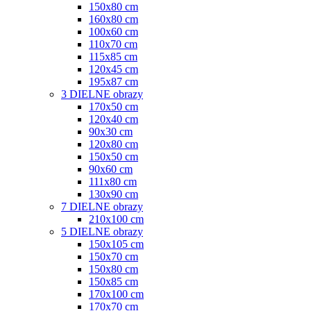
150x80 cm
160x80 cm
100x60 cm
110x70 cm
115x85 cm
120x45 cm
195x87 cm
3 DIELNE obrazy
170x50 cm
120x40 cm
90x30 cm
120x80 cm
150x50 cm
90x60 cm
111x80 cm
130x90 cm
7 DIELNE obrazy
210x100 cm
5 DIELNE obrazy
150x105 cm
150x70 cm
150x80 cm
150x85 cm
170x100 cm
170x70 cm