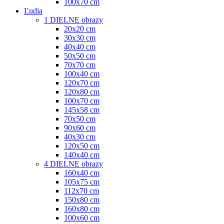
100x70 cm
Ľudia
1 DIELNE obrazy
20x20 cm
30x30 cm
40x40 cm
50x50 cm
70x70 cm
100x40 cm
120x70 cm
120x80 cm
100x70 cm
145x58 cm
70x50 cm
90x60 cm
40x30 cm
120x50 cm
140x40 cm
4 DIELNE obrazy
160x40 cm
105x75 cm
112x70 cm
150x80 cm
160x80 cm
100x60 cm