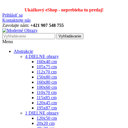
Ukážkový eShop - neprebieha tu predaj!
Prihlásiť sa
Kontaktujte nás
Zavolajte nám:
+421 907 548 755
Vyhľadávanie
Menu
Abstrakcie
4 DIELNE obrazy
160x40 cm
105x75 cm
112x70 cm
150x80 cm
160x80 cm
100x60 cm
110x70 cm
115x85 cm
120x45 cm
195x87 cm
1 DIELNE obrazy
120x50 cm
20x20 cm