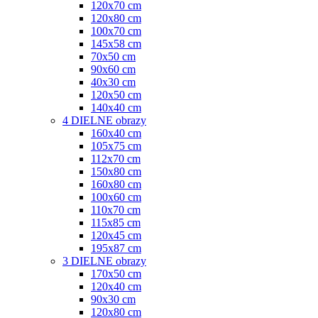
120x70 cm
120x80 cm
100x70 cm
145x58 cm
70x50 cm
90x60 cm
40x30 cm
120x50 cm
140x40 cm
4 DIELNE obrazy
160x40 cm
105x75 cm
112x70 cm
150x80 cm
160x80 cm
100x60 cm
110x70 cm
115x85 cm
120x45 cm
195x87 cm
3 DIELNE obrazy
170x50 cm
120x40 cm
90x30 cm
120x80 cm