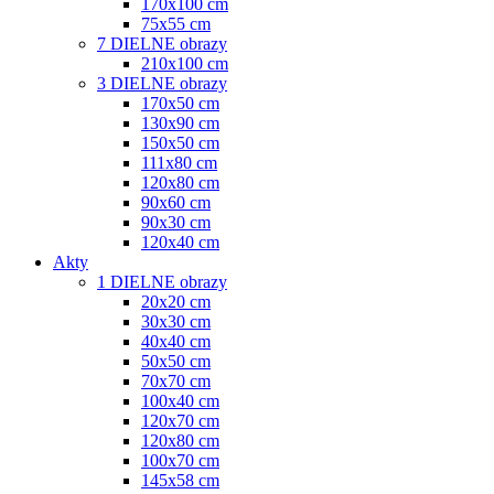
170x100 cm
75x55 cm
7 DIELNE obrazy
210x100 cm
3 DIELNE obrazy
170x50 cm
130x90 cm
150x50 cm
111x80 cm
120x80 cm
90x60 cm
90x30 cm
120x40 cm
Akty
1 DIELNE obrazy
20x20 cm
30x30 cm
40x40 cm
50x50 cm
70x70 cm
100x40 cm
120x70 cm
120x80 cm
100x70 cm
145x58 cm