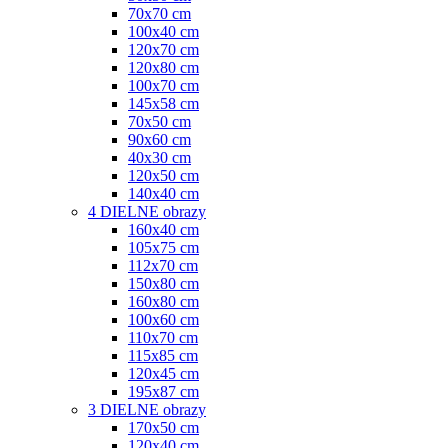
70x70 cm
100x40 cm
120x70 cm
120x80 cm
100x70 cm
145x58 cm
70x50 cm
90x60 cm
40x30 cm
120x50 cm
140x40 cm
4 DIELNE obrazy
160x40 cm
105x75 cm
112x70 cm
150x80 cm
160x80 cm
100x60 cm
110x70 cm
115x85 cm
120x45 cm
195x87 cm
3 DIELNE obrazy
170x50 cm
120x40 cm