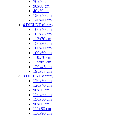
70x50 cm
90x60 cm
40x30 cm
120x50 cm
140x40 cm
4 DIELNE obrazy
160x40 cm
105x75 cm
112x70 cm
150x80 cm
160x80 cm
100x60 cm
110x70 cm
115x85 cm
120x45 cm
195x87 cm
3 DIELNE obrazy
170x50 cm
120x40 cm
90x30 cm
120x80 cm
150x50 cm
90x60 cm
111x80 cm
130x90 cm