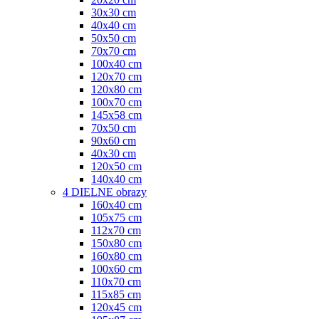
30x30 cm
40x40 cm
50x50 cm
70x70 cm
100x40 cm
120x70 cm
120x80 cm
100x70 cm
145x58 cm
70x50 cm
90x60 cm
40x30 cm
120x50 cm
140x40 cm
4 DIELNE obrazy
160x40 cm
105x75 cm
112x70 cm
150x80 cm
160x80 cm
100x60 cm
110x70 cm
115x85 cm
120x45 cm