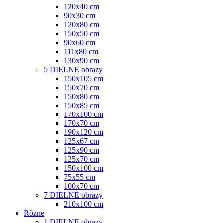
120x40 cm
90x30 cm
120x80 cm
150x50 cm
90x60 cm
111x80 cm
130x90 cm
5 DIELNE obrazy
150x105 cm
150x70 cm
150x80 cm
150x85 cm
170x100 cm
170x70 cm
190x120 cm
125x67 cm
125x90 cm
125x70 cm
150x100 cm
75x55 cm
100x70 cm
7 DIELNE obrazy
210x100 cm
Rôzne
1 DIELNE obrazy